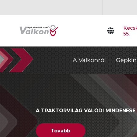
Kecsk
55.
A Valkonról
Gépkín
MINDEN HITACHI GÉPKATEGÓRIÁRA 5 
A TRAKTORVILÁG VALÓDI MINDENESE
A CSÚCSKATEGÓRIÁS MŰTRÁGYASZÓ
Tovább
Tovább
Tovább