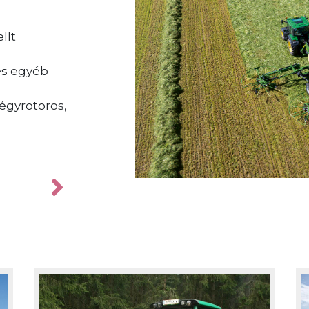
A SwativoT1040Pro modellel a KRONE
szalagos rendképzőjét dobja piacra.
llt
és rendkívül kíméletes munkamóds
köszönhetően ez a rendképző rends
és egyéb
különösen alkalmas leveles zöldtak
például lucernához.
égyrotoros,