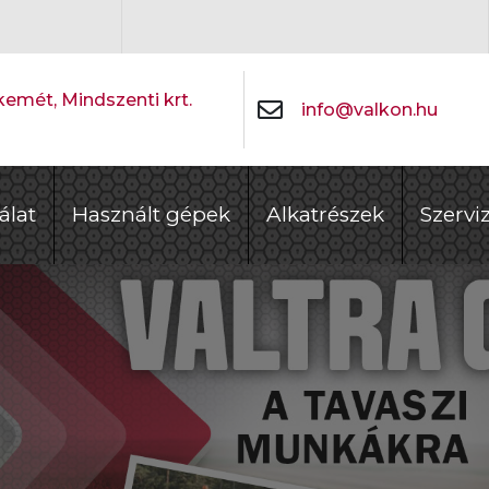
emét, Mindszenti krt.
info@valkon.hu
álat
Használt gépek
Alkatrészek
Szervi
ÉV GARANCIA
RÓ