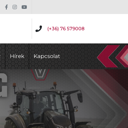
(+36) 76 579008
z
Hírek
Kapcsolat