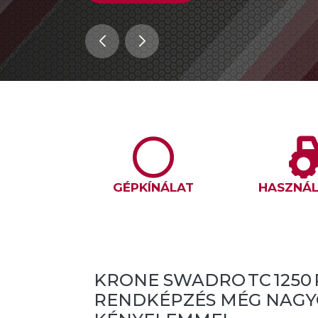
GÉPKÍNÁLAT
HASZNÁL
K
KRONE SWADRO TC 1250 
NKON!
RENDKÉPZÉS MÉG NAG