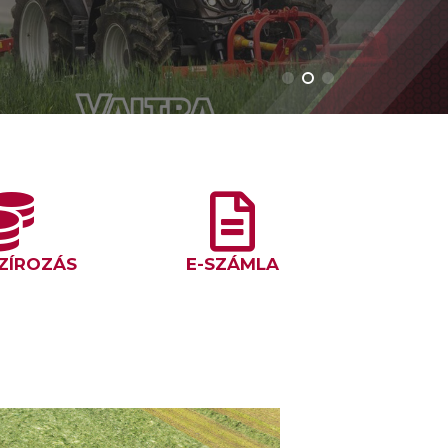
ZÍROZÁS
E-SZÁMLA
Ő
30 ÉVE KRONE BIG M – A 
E
ELSŐ ÖNJÁRÓ SZÁRSÉRT