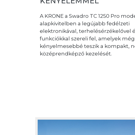
KÉNYELEMMEL
ollégánkkal
unk cégünk
A KRONE a Swadro TC 1250 Pro mode
egfelelően
alapkivitelben a legújabb fedélzeti
ket,
elektronikával, terhelésérzékelővel 
minden
funkciókkal szereli fel, amelyek még
ak
kényelmesebbé teszik a kompakt, n
középrendképző kezelését.