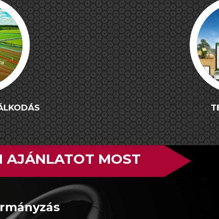
DÁLKODÁS
T
N AJÁNLATOT MOST
ormányzás