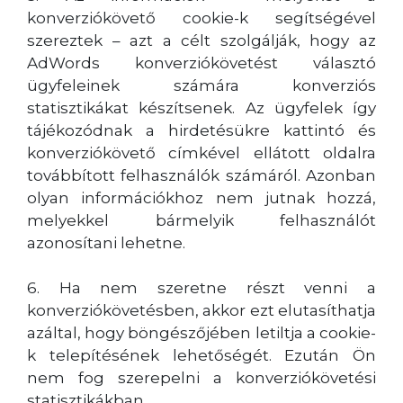
konverziókövető cookie-k segítségével
szereztek – azt a célt szolgálják, hogy az
AdWords konverziókövetést választó
ügyfeleinek számára konverziós
statisztikákat készítsenek. Az ügyfelek így
tájékozódnak a hirdetésükre kattintó és
konverziókövető címkével ellátott oldalra
továbbított felhasználók számáról. Azonban
olyan információkhoz nem jutnak hozzá,
melyekkel bármelyik felhasználót
azonosítani lehetne.
6. Ha nem szeretne részt venni a
konverziókövetésben, akkor ezt elutasíthatja
azáltal, hogy böngészőjében letiltja a cookie-
k telepítésének lehetőségét. Ezután Ön
nem fog szerepelni a konverziókövetési
statisztikákban.