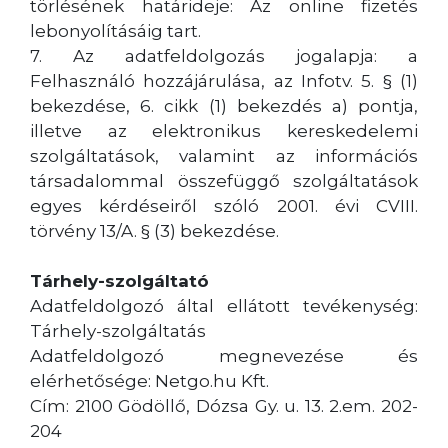
törlésének határideje: Az online fizetés
lebonyolításáig tart.
7. Az adatfeldolgozás jogalapja: a
Felhasználó hozzájárulása, az Infotv. 5. § (1)
bekezdése, 6. cikk (1) bekezdés a) pontja,
illetve az elektronikus kereskedelemi
szolgáltatások, valamint az információs
társadalommal összefüggő szolgáltatások
egyes kérdéseiről szóló 2001. évi CVIII.
törvény 13/A. § (3) bekezdése.
Tárhely-szolgáltató
Adatfeldolgozó által ellátott tevékenység:
Tárhely-szolgáltatás
Adatfeldolgozó megnevezése és
elérhetősége: Netgo.hu Kft.
Cím: 2100 Gödöllő, Dózsa Gy. u. 13. 2.em. 202-
204