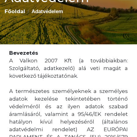
Főoldal
Adatvédelem
Bevezetés
A Valkon 2007 Kft (a továbbiakban:
Szolgáltató, adatkezelő) alá veti magát a
következő tájékoztatónak.
A természetes személyeknek a személyes
adatok kezelése tekintetében történő
védelméről és az ilyen adatok szabad
áramlásáról, valamint a 95/46/EK rendelet
hatályon kívül helyezéséről (általános
adatvédelmi rendelet) AZ EURÓPAI
PARLAMENT ÉS A TANÁCS (EU) 2016/679