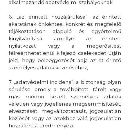
alkalmazandó adatvédelmi szabályoknak;
6. „az érintett hozzájárulása”: az érintett
akaratának önkéntes, konkrét és megfelelő
tájékoztatáson alapuló és egyértelmű
kinyilvánítása, amellyel az érintett
nyilatkozat vagy a megerősítést
félreérthetetlenül kifejező cselekedet útján
jelzi, hogy beleegyezését adja az őt érintő
személyes adatok kezeléséhez;
7. „adatvédelmi incidens”: a biztonság olyan
sérülése, amely a továbbított, tárolt vagy
más módon kezelt személyes adatok
véletlen vagy jogellenes megsemmisítését,
elvesztését, megváltoztatását, jogosulatlan
közlését vagy az azokhoz való jogosulatlan
hozzáférést eredményezi.