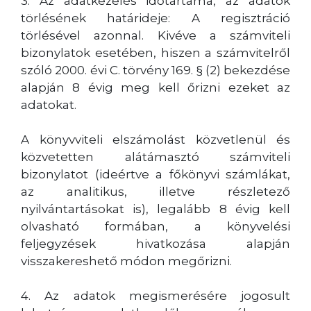
3. Az adatkezelés időtartama, az adatok
törlésének határideje: A regisztráció
törlésével azonnal. Kivéve a számviteli
bizonylatok esetében, hiszen a számvitelről
szóló 2000. évi C. törvény 169. § (2) bekezdése
alapján 8 évig meg kell őrizni ezeket az
adatokat.
A könyvviteli elszámolást közvetlenül és
közvetetten alátámasztó számviteli
bizonylatot (ideértve a főkönyvi számlákat,
az analitikus, illetve részletező
nyilvántartásokat is), legalább 8 évig kell
olvasható formában, a könyvelési
feljegyzések hivatkozása alapján
visszakereshető módon megőrizni.
4. Az adatok megismerésére jogosult