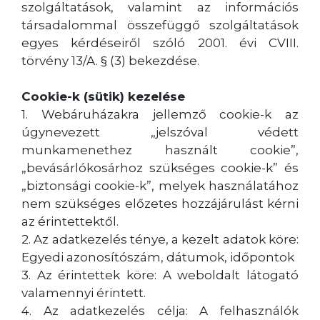
szolgáltatások, valamint az információs
társadalommal összefüggő szolgáltatások
egyes kérdéseiről szóló 2001. évi CVIII.
törvény 13/A. § (3) bekezdése.
Cookie-k (sütik) kezelése
1. Webáruházakra jellemző cookie-k az
úgynevezett „jelszóval védett
munkamenethez használt cookie”,
„bevásárlókosárhoz szükséges cookie-k” és
„biztonsági cookie-k”, melyek használatához
nem szükséges előzetes hozzájárulást kérni
az érintettektől.
2. Az adatkezelés ténye, a kezelt adatok köre:
Egyedi azonosítószám, dátumok, időpontok
3. Az érintettek köre: A weboldalt látogató
valamennyi érintett.
4. Az adatkezelés célja: A felhasználók