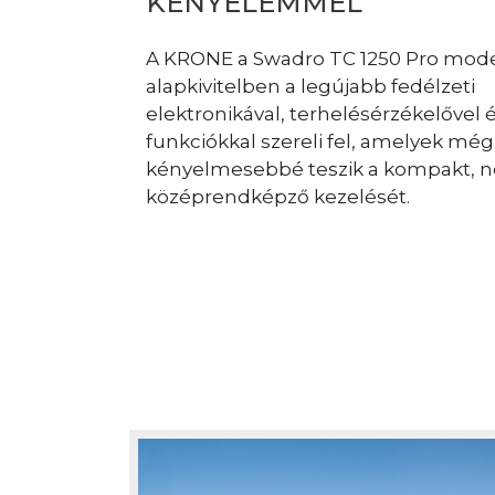
KÉNYELEMMEL
ollégánkkal
unk cégünk
A KRONE a Swadro TC 1250 Pro mode
egfelelően
alapkivitelben a legújabb fedélzeti
ket,
elektronikával, terhelésérzékelővel 
minden
funkciókkal szereli fel, amelyek még
ak
kényelmesebbé teszik a kompakt, n
középrendképző kezelését.