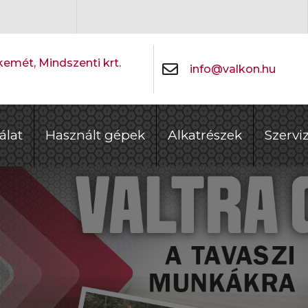
emét, Mindszenti krt.
info@valkon.hu
álat
Használt gépek
Alkatrészek
Szervi
ÉV GARANCIA
RÓ