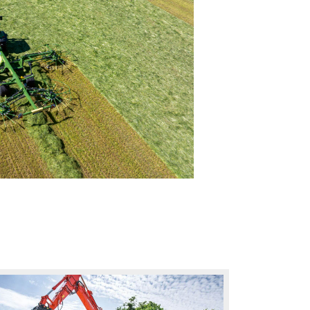
KASZÁJA JUBILEUMOT
 az első
ÜNNEPEL
 Rugalmas
zerének
A KRONE BiG M 30 éve irányt mutat a
zer
professzionális zöldtakarmány betak
armányhoz,
Amikor a KRONE 1996-ban bemutatta 
első önjáró szársértős kaszáját, a váll
teljesen új gépkategóriát teremtett.
világszerte a nagy területi teljesítmén
meggyőző takarmányminőséget és 
maximális hatékonyságot jelképezi.