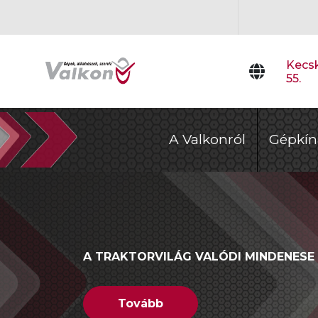
Kecsk
55.
A Valkonról
Gépkín
MINDEN HITACHI GÉPKATEGÓRIÁRA 5 
A TRAKTORVILÁG VALÓDI MINDENESE
A CSÚCSKATEGÓRIÁS MŰTRÁGYASZÓ
Tovább
Tovább
Tovább