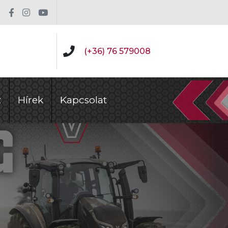
(+36) 76 579008
z
Hírek
Kapcsolat