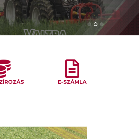
ZÍROZÁS
E-SZÁMLA
Ő
30 ÉVE KRONE BIG M – A 
E
ELSŐ ÖNJÁRÓ SZÁRSÉRT