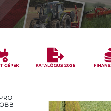
T GÉPEK
KATALÓGUS 2026
FINANS
PRO –
SWATIVO – A KRONE ELS
YOBB
SZALAGOS RENDKÉPZŐJ