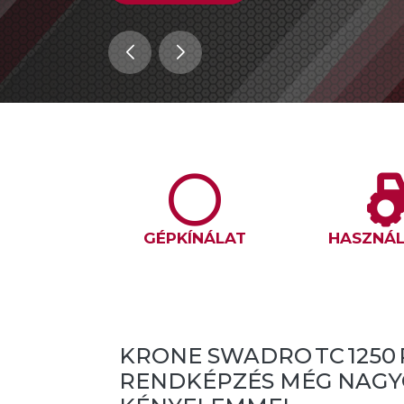
GÉPKÍNÁLAT
HASZNÁL
K
KRONE SWADRO TC 1250 
NKON!
RENDKÉPZÉS MÉG NAG