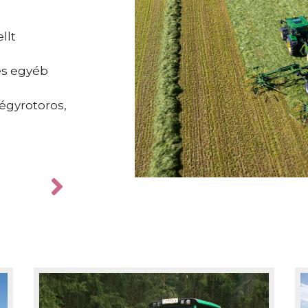
A SwativoT1040Pro modellel a KRONE
szalagos rendképzőjét dobja piacra.
llt
és rendkívül kíméletes munkamóds
köszönhetően ez a rendképző rends
és egyéb
különösen alkalmas leveles zöldtak
például lucernához.
égyrotoros,