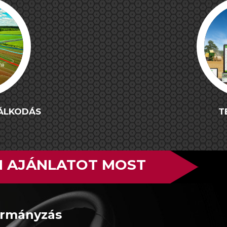
DÁLKODÁS
T
N AJÁNLATOT MOST
ormányzás