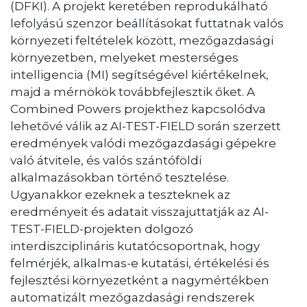
(DFKI). A projekt keretében reprodukálható
lefolyású szenzor beállításokat futtatnak valós
környezeti feltételek között, mezőgazdasági
környezetben, melyeket mesterséges
intelligencia (MI) segítségével kiértékelnek,
majd a mérnökök továbbfejlesztik őket. A
Combined Powers projekthez kapcsolódva
lehetővé válik az AI-TEST-FIELD során szerzett
eredmények valódi mezőgazdasági gépekre
való átvitele, és valós szántóföldi
alkalmazásokban történő tesztelése.
Ugyanakkor ezeknek a teszteknek az
eredményeit és adatait visszajuttatják az AI-
TEST-FIELD-projekten dolgozó
interdiszciplináris kutatócsoportnak, hogy
felmérjék, alkalmas-e kutatási, értékelési és
fejlesztési környezetként a nagymértékben
automatizált mezőgazdasági rendszerek