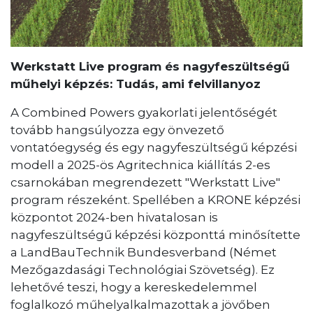
Werkstatt Live program és nagyfeszültségű
műhelyi képzés: Tudás, ami felvillanyoz
A Combined Powers gyakorlati jelentőségét
tovább hangsúlyozza egy önvezető
vontatóegység és egy nagyfeszültségű képzési
modell a 2025-ös Agritechnica kiállítás 2-es
csarnokában megrendezett "Werkstatt Live"
program részeként. Spellében a KRONE képzési
központot 2024-ben hivatalosan is
nagyfeszültségű képzési központtá minősítette
a LandBauTechnik Bundesverband (Német
Mezőgazdasági Technológiai Szövetség). Ez
lehetővé teszi, hogy a kereskedelemmel
foglalkozó műhelyalkalmazottak a jövőben