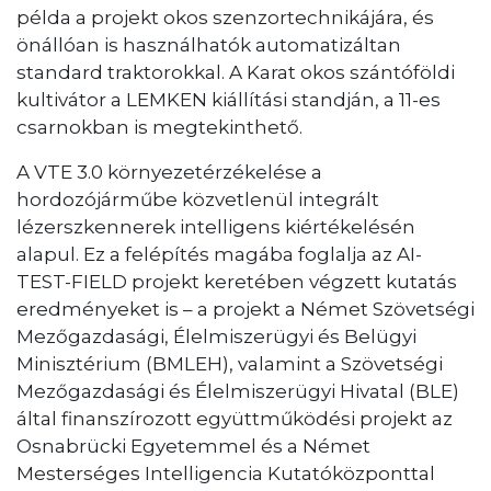
példa a projekt okos szenzortechnikájára, és
önállóan is használhatók automatizáltan
standard traktorokkal. A Karat okos szántóföldi
kultivátor a LEMKEN kiállítási standján, a 11-es
csarnokban is megtekinthető.
A VTE 3.0 környezetérzékelése a
hordozójárműbe közvetlenül integrált
lézerszkennerek intelligens kiértékelésén
alapul. Ez a felépítés magába foglalja az AI-
TEST-FIELD projekt keretében végzett kutatás
eredményeket is – a projekt a Német Szövetségi
Mezőgazdasági, Élelmiszerügyi és Belügyi
Minisztérium (BMLEH), valamint a Szövetségi
Mezőgazdasági és Élelmiszerügyi Hivatal (BLE)
által finanszírozott együttműködési projekt az
Osnabrücki Egyetemmel és a Német
Mesterséges Intelligencia Kutatóközponttal