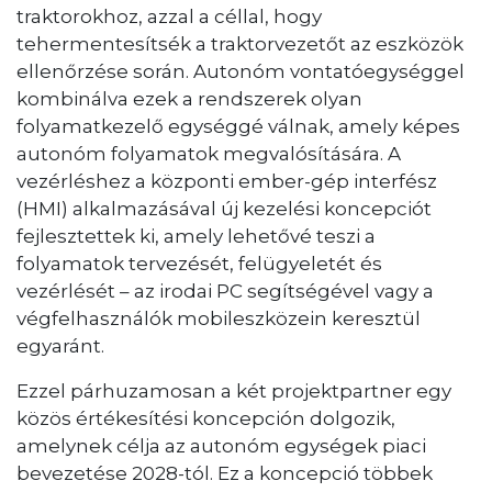
traktorokhoz, azzal a céllal, hogy
tehermentesítsék a traktorvezetőt az eszközök
ellenőrzése során. Autonóm vontatóegységgel
kombinálva ezek a rendszerek olyan
folyamatkezelő egységgé válnak, amely képes
autonóm folyamatok megvalósítására. A
vezérléshez a központi ember-gép interfész
(HMI) alkalmazásával új kezelési koncepciót
fejlesztettek ki, amely lehetővé teszi a
folyamatok tervezését, felügyeletét és
vezérlését – az irodai PC segítségével vagy a
végfelhasználók mobileszközein keresztül
egyaránt.
Ezzel párhuzamosan a két projektpartner egy
közös értékesítési koncepción dolgozik,
amelynek célja az autonóm egységek piaci
bevezetése 2028-tól. Ez a koncepció többek