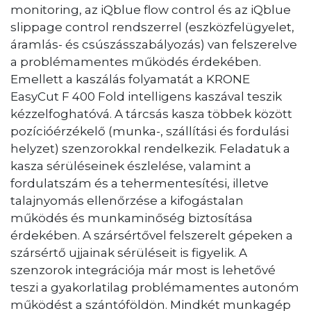
monitoring, az iQblue flow control és az iQblue
slippage control rendszerrel (eszközfelügyelet,
áramlás- és csúszásszabályozás) van felszerelve
a problémamentes működés érdekében.
Emellett a kaszálás folyamatát a KRONE
EasyCut F 400 Fold intelligens kaszával teszik
kézzelfoghatóvá. A tárcsás kasza többek között
pozícióérzékelő (munka-, szállítási és fordulási
helyzet) szenzorokkal rendelkezik. Feladatuk a
kasza sérüléseinek észlelése, valamint a
fordulatszám és a tehermentesítési, illetve
talajnyomás ellenőrzése a kifogástalan
működés és munkaminőség biztosítása
érdekében. A szársértővel felszerelt gépeken a
szársértő ujjainak sérüléseit is figyelik. A
szenzorok integrációja már most is lehetővé
teszi a gyakorlatilag problémamentes autonóm
működést a szántóföldön. Mindkét munkagép