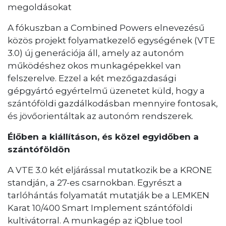
megoldásokat
A fókuszban a Combined Powers elnevezésű
közös projekt folyamatkezelő egységének (VTE
3.0) új generációja áll, amely az autonóm
működéshez okos munkagépekkel van
felszerelve. Ezzel a két mezőgazdasági
gépgyártó egyértelmű üzenetet küld, hogy a
szántóföldi gazdálkodásban mennyire fontosak,
és jövőorientáltak az autonóm rendszerek.
Élőben a kiállításon, és közel egyidőben a
szántóföldön
A VTE 3.0 két eljárással mutatkozik be a KRONE
standján, a 27-es csarnokban. Egyrészt a
tarlóhántás folyamatát mutatják be a LEMKEN
Karat 10/400 Smart Implement szántóföldi
kultivátorral. A munkagép az iQblue tool