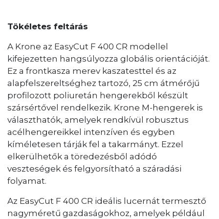
Tökéletes feltárás
A Krone az EasyCut F 400 CR modellel
kifejezetten hangsúlyozza globális orientációját.
Ez a frontkasza merev kaszatesttel és az
alapfelszereltséghez tartozó, 25 cm átmérőjű
profilozott poliuretán hengerekből készült
szársértővel rendelkezik. Krone M-hengerek is
választhatók, amelyek rendkívül robusztus
acélhengereikkel intenzíven és egyben
kíméletesen tárják fel a takarmányt. Ezzel
elkerülhetők a töredezésből adódó
veszteségek és felgyorsítható a száradási
folyamat.
Az EasyCut F 400 CR ideális lucernát termesztő
nagyméretű gazdaságokhoz, amelyek például