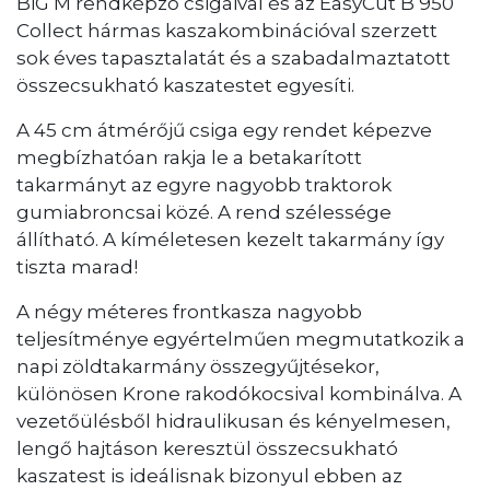
BiG M rendképző csigáival és az EasyCut B 950
Collect hármas kaszakombinációval szerzett
sok éves tapasztalatát és a szabadalmaztatott
összecsukható kaszatestet egyesíti.
A 45 cm átmérőjű csiga egy rendet képezve
megbízhatóan rakja le a betakarított
takarmányt az egyre nagyobb traktorok
gumiabroncsai közé. A rend szélessége
állítható. A kíméletesen kezelt takarmány így
tiszta marad!
A négy méteres frontkasza nagyobb
teljesítménye egyértelműen megmutatkozik a
napi zöldtakarmány összegyűjtésekor,
különösen Krone rakodókocsival kombinálva. A
vezetőülésből hidraulikusan és kényelmesen,
lengő hajtáson keresztül összecsukható
kaszatest is ideálisnak bizonyul ebben az