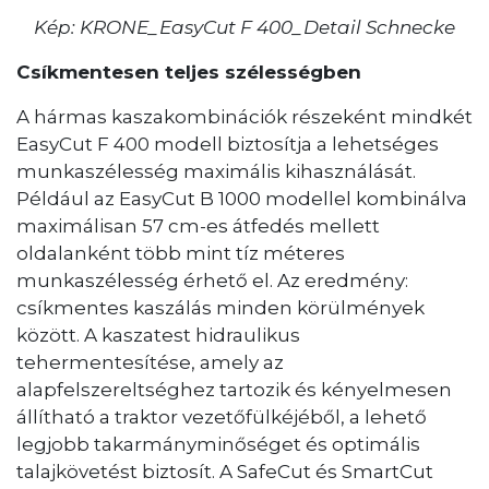
Kép: KRONE_EasyCut F 400_Detail Schnecke
Csíkmentesen teljes szélességben
A hármas kaszakombinációk részeként mindkét
EasyCut F 400 modell biztosítja a lehetséges
munkaszélesség maximális kihasználását.
Például az EasyCut B 1000 modellel kombinálva
maximálisan 57 cm-es átfedés mellett
oldalanként több mint tíz méteres
munkaszélesség érhető el. Az eredmény:
csíkmentes kaszálás minden körülmények
között. A kaszatest hidraulikus
tehermentesítése, amely az
alapfelszereltséghez tartozik és kényelmesen
állítható a traktor vezetőfülkéjéből, a lehető
legjobb takarmányminőséget és optimális
talajkövetést biztosít. A SafeCut és SmartCut