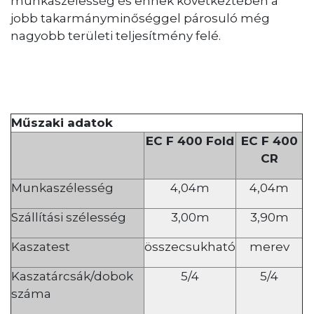
munkaszélesség és ennek következtében a
jobb takarmányminőséggel párosuló még
nagyobb területi teljesítmény felé.
Műszaki adatok
EC F 400 Fold
EC F 400
CR
Munkaszélesség
4,04m
4,04m
Szállítási szélesség
3,00m
3,90m
Kaszatest
összecsukható
merev
Kaszatárcsák/dobok
5/4
5/4
száma