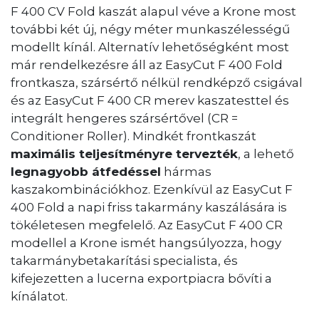
F 400 CV Fold kaszát alapul véve a Krone most
további két új, négy méter munkaszélességű
modellt kínál. Alternatív lehetőségként most
már rendelkezésre áll az EasyCut F 400 Fold
frontkasza, szársértő nélkül rendképző csigával
és az EasyCut F 400 CR merev kaszatesttel és
integrált hengeres szársértővel (CR =
Conditioner Roller). Mindkét frontkaszát
maximális teljesítményre tervezték
, a lehető
legnagyobb átfedéssel
hármas
kaszakombinációkhoz. Ezenkívül az EasyCut F
400 Fold a napi friss takarmány kaszálására is
tökéletesen megfelelő. Az EasyCut F 400 CR
modellel a Krone ismét hangsúlyozza, hogy
takarmánybetakarítási specialista, és
kifejezetten a lucerna exportpiacra bővíti a
kínálatot.