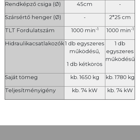
Rendképző csiga (Ø)
45cm
-
Szársértő henger (Ø)
-
2*25 cm
-1
-1
TLT Fordulatszám
1000 min
1000 min
Hidraulikacsatlakozók
1 db egyszeres
1 db
működésű,
egyszeres
működésű
1 db kétkörös
Saját tömeg
kb. 1650 kg
kb. 1780 kg
Teljesítményigény
kb. 74 kW
kb. 74 kW