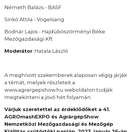
Németh Balázs - BASF
Sinkó Attila - Vogelsang
Bodnár Lajos - Hajdúböszörményi Béke
Mezőgazdasági Kft
Moderátor
: Hatala László
A meghívott szakemberek alaposan végig járják
a témát, melyek részleteit a
www.agrargepshow.hu weboldalon tudják
megtekinteni a jövő hét folyamán.
Várjuk szeretettel az érdeklődőket a 41.
AGROmashEXPO és AgrárgépShow
Nemzetközi Mezőgazdasági és Mezőgép
Kiállítás csütörtöki napján, 2023. január 26-án