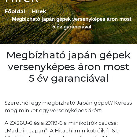
Főoldal
Hírek
Megbízható japán gépek versenyképes áron most
5 év garanciával
Megbízható japán gépek
versenyképes áron most
5 év garanciával
Szeretnél egy megbízható Japán gépet? Keress
meg minket egy versenyképes árért!
A ZX26U-6 és a ZX19-6 a minikotrók csúcsa:
„Made in Japan”! A Hitachi minikotróik (1-6 t