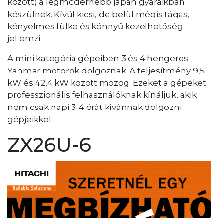
között) a legmodernebb japán gyáraikban
készülnek. Kívül kicsi, de belül mégis tágas,
kényelmes fülke és könnyű kezelhetőség
jellemzi.
A mini kategória gépeiben 3 és 4 hengeres
Yanmar motorok dolgoznak. A teljesítmény 9,5
kW és 42,4 kW között mozog. Ezeket a gépeket
professzionális felhasználóknak kínáljuk, akik
nem csak napi 3-4 órát kívánnak dolgozni
gépjeikkel.
ZX26U-6