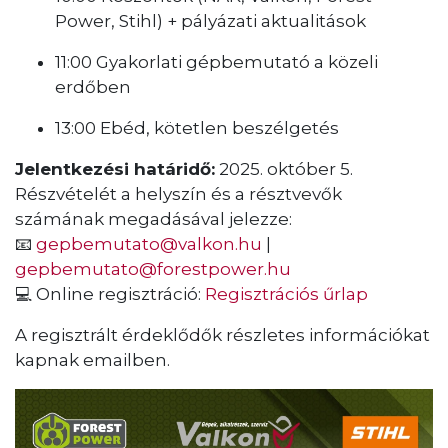
Power, Stihl) + pályázati aktualitások
11:00 Gyakorlati gépbemutató a közeli
erdőben
13:00 Ebéd, kötetlen beszélgetés
Jelentkezési határidő:
2025. október 5.
Részvételét a helyszín és a résztvevők
számának megadásával jelezze:
📧
gepbemutato@valkon.hu
|
gepbemutato@forestpower.hu
💻 Online regisztráció:
Regisztrációs űrlap
A regisztrált érdeklődők részletes információkat
kapnak emailben.