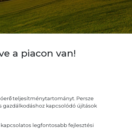
ve a piacon van!
lóerő teljesítménytartományt. Persze
s gazdálkodáshoz kapcsolódó újítások
 kapcsolatos legfontosabb fejlesztési