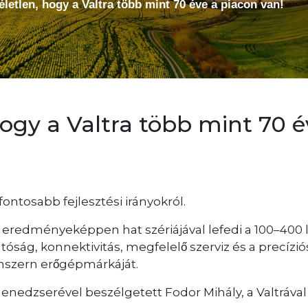
letlen, hogy a Valtra több mint 70 éve a piacon van!
ogy a Valtra több mint 70 é
ontosabb fejlesztési irányokról.
k eredményeképpen hat szériájával lefedi a 100–400 
́ság, konnektivitás, megfelelő szerviz és a precízió
szern erőgépmárkáját.
menedzserével beszélgetett Fodor Mihály, a Valtrával