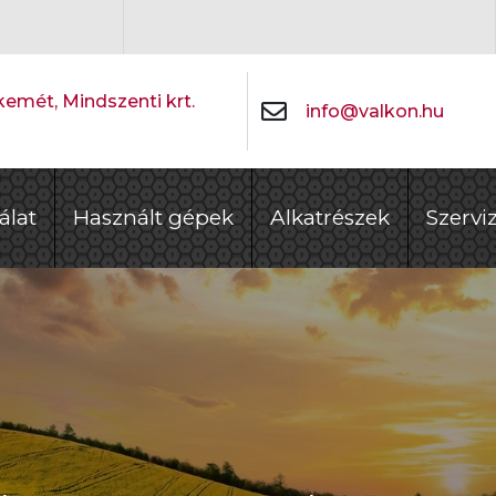
emét, Mindszenti krt.
info@valkon.hu
álat
Használt gépek
Alkatrészek
Szervi