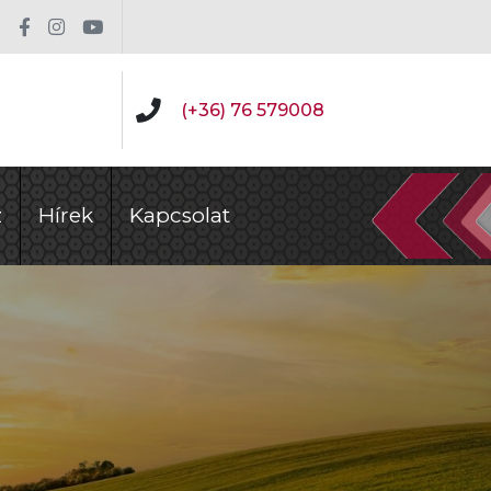
(+36) 76 579008
z
Hírek
Kapcsolat