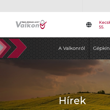
Kecsk
55.
A Valkonról
Gépkín
Hírek