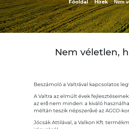
Főoldal
Hírek
Nem vé
Nem véletlen, h
Beszámoló a Valtrával kapcsolatos legf
A Valtra az elmúlt évek fejlesztéseine
az erő nem minden: a kiváló használhato
méltán teszik népszerűvé az AGCO-kon
Jócsák Attilával, a Valkon Kft. termék