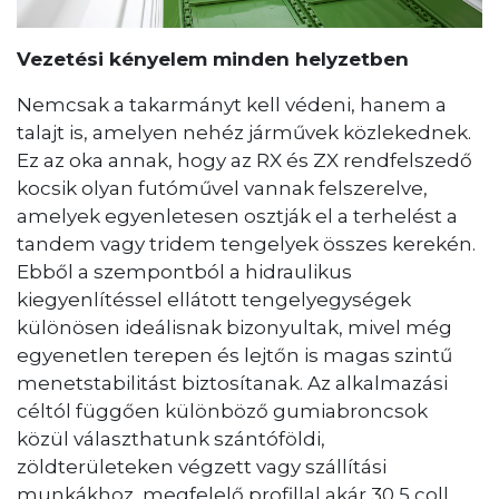
Vezetési kényelem minden helyzetben
Nemcsak a takarmányt kell védeni, hanem a
talajt is, amelyen nehéz járművek közlekednek.
Ez az oka annak, hogy az RX és ZX rendfelszedő
kocsik olyan futóművel vannak felszerelve,
amelyek egyenletesen osztják el a terhelést a
tandem vagy tridem tengelyek összes kerekén.
Ebből a szempontból a hidraulikus
kiegyenlítéssel ellátott tengelyegységek
különösen ideálisnak bizonyultak, mivel még
egyenetlen terepen és lejtőn is magas szintű
menetstabilitást biztosítanak. Az alkalmazási
céltól függően különböző gumiabroncsok
közül választhatunk szántóföldi,
zöldterületeken végzett vagy szállítási
munkákhoz, megfelelő profillal akár 30,5 coll