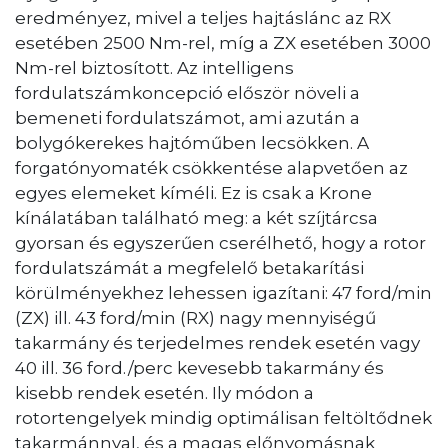
eredményez, mivel a teljes hajtáslánc az RX
esetében 2500 Nm-rel, míg a ZX esetében 3000
Nm-rel biztosított. Az intelligens
fordulatszámkoncepció először növeli a
bemeneti fordulatszámot, ami azután a
bolygókerekes hajtóműben lecsökken. A
forgatónyomaték csökkentése alapvetően az
egyes elemeket kíméli. Ez is csak a Krone
kínálatában található meg: a két szíjtárcsa
gyorsan és egyszerűen cserélhető, hogy a rotor
fordulatszámát a megfelelő betakarítási
körülményekhez lehessen igazítani: 47 ford/min
(ZX) ill. 43 ford/min (RX) nagy mennyiségű
takarmány és terjedelmes rendek esetén vagy
40 ill. 36 ford./perc kevesebb takarmány és
kisebb rendek esetén. Ily módon a
rotortengelyek mindig optimálisan feltöltődnek
takarmánnyal, és a magas előnyomásnak