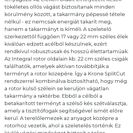
tökéletes ollós vágást biztosítanak minden
körülmény között, a takarmány pépessé tétele
nélkül - ez nemcsak energiát takarít meg,
hanem a takarmányt is kíméli. A szeletelő
szerkezettől függően 17 vagy 22 mm széles élek
kiválóan edzett acélból készülnek, ezért
rendkívül robusztusak és hosszú élettartamúak.
Az Integral rotor oldalain kb. 22 cm széles csigák
találhatók, amelyek aktívan továbbítják a
terményt a rotor közepére. Így a Krone SplitCut
rendszerrel kombinálva biztosítható, hogy még
a rotor külső szélein se kerüljön vágatlan
takarmány a raktérbe. Ebből a célból a
betakarított terményt a szélső kés szétválasztja,
amely a tisztítófogak segítségével ismét előre
kerül. A terelőlemezek az anyagot középre a
rotorhoz vezetik, ahol a szeletelés történik. Ez
kiváló vágási minőséget biztosít a teljes