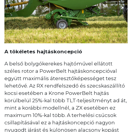
A tökéletes hajtáskoncepció
A belső bolygókerekes hajtóművel ellátott
széles rotor a PowerBelt hajtáskoncepcióval
együtt maximális áteresztőképességet tesz
lehetővé. Az RX rendfelszedő és szecskaszállító
kocsi esetében a Krone PowerBelt hajtás
körülbelül 25%-kal több TLT-teljesítményt ad át,
mint a korábbi modellnél, a ZX esetében ez
maximum 10%-kal több. A terhelési csúcsok
csillapításával ez a hajtáskoncepció nagyon
nyugodt járást és különösen alacsony kopást