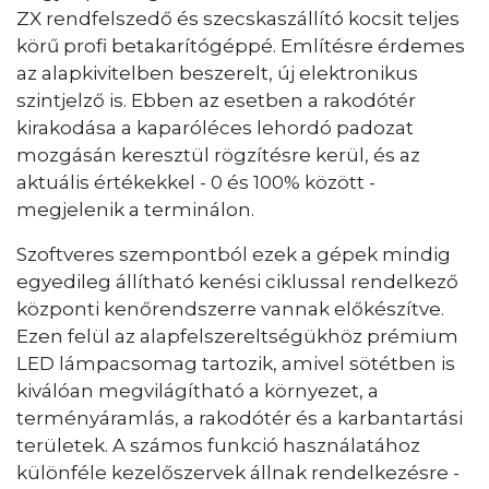
ZX rendfelszedő és szecskaszállító kocsit teljes
körű profi betakarítógéppé. Említésre érdemes
az alapkivitelben beszerelt, új elektronikus
szintjelző is. Ebben az esetben a rakodótér
kirakodása a kaparóléces lehordó padozat
mozgásán keresztül rögzítésre kerül, és az
aktuális értékekkel - 0 és 100% között -
megjelenik a terminálon.
Szoftveres szempontból ezek a gépek mindig
egyedileg állítható kenési ciklussal rendelkező
központi kenőrendszerre vannak előkészítve.
Ezen felül az alapfelszereltségükhöz prémium
LED lámpacsomag tartozik, amivel sötétben is
kiválóan megvilágítható a környezet, a
terményáramlás, a rakodótér és a karbantartási
területek. A számos funkció használatához
különféle kezelőszervek állnak rendelkezésre -