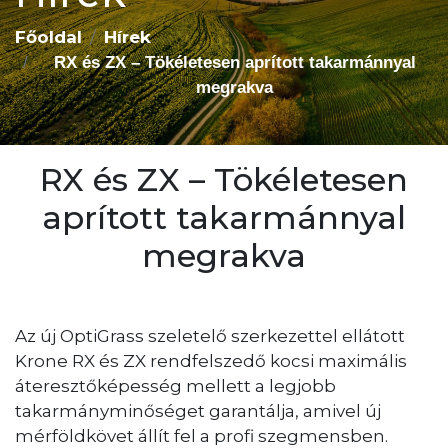
Főoldal
Hírek
RX és ZX – Tökéletesen aprított takarmánnyal
megrakva
RX és ZX – Tökéletesen
aprított takarmánnyal
megrakva
Az új OptiGrass szeletelő szerkezettel ellátott
Krone RX és ZX rendfelszedő kocsi maximális
áteresztőképesség mellett a legjobb
takarmányminőséget garantálja, amivel új
mérföldkövet állít fel a profi szegmensben.