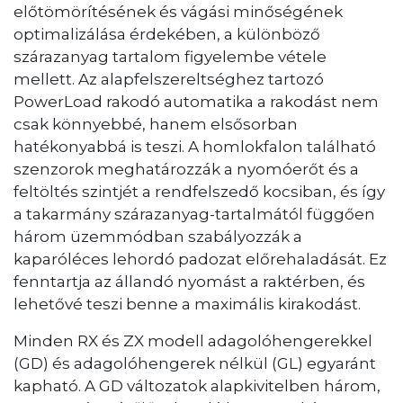
előtömörítésének és vágási minőségének
optimalizálása érdekében, a különböző
szárazanyag tartalom figyelembe vétele
mellett. Az alapfelszereltséghez tartozó
PowerLoad rakodó automatika a rakodást nem
csak könnyebbé, hanem elsősorban
hatékonyabbá is teszi. A homlokfalon található
szenzorok meghatározzák a nyomóerőt és a
feltöltés szintjét a rendfelszedő kocsiban, és így
a takarmány szárazanyag-tartalmától függően
három üzemmódban szabályozzák a
kaparóléces lehordó padozat előrehaladását. Ez
fenntartja az állandó nyomást a raktérben, és
lehetővé teszi benne a maximális kirakodást.
Minden RX és ZX modell adagolóhengerekkel
(GD) és adagolóhengerek nélkül (GL) egyaránt
kapható. A GD változatok alapkivitelben három,