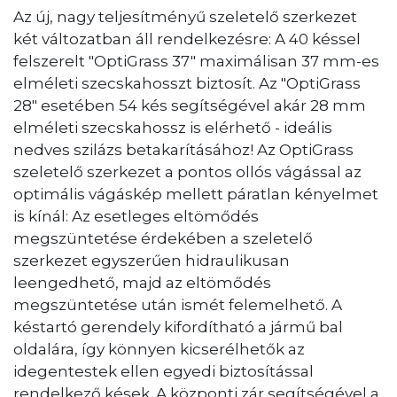
Az új, nagy teljesítményű szeletelő szerkezet
két változatban áll rendelkezésre: A 40 késsel
felszerelt "OptiGrass 37" maximálisan 37 mm-es
elméleti szecskahosszt biztosít. Az "OptiGrass
28" esetében 54 kés segítségével akár 28 mm
elméleti szecskahossz is elérhető - ideális
nedves szilázs betakarításához! Az OptiGrass
szeletelő szerkezet a pontos ollós vágással az
optimális vágáskép mellett páratlan kényelmet
is kínál: Az esetleges eltömődés
megszüntetése érdekében a szeletelő
szerkezet egyszerűen hidraulikusan
leengedhető, majd az eltömődés
megszüntetése után ismét felemelhető. A
késtartó gerendely kifordítható a jármű bal
oldalára, így könnyen kicserélhetők az
idegentestek ellen egyedi biztosítással
rendelkező kések. A központi zár segítségével a