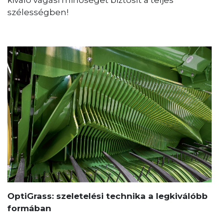
szélességben!
OptiGrass: szeletelési technika a legkiválóbb
formában