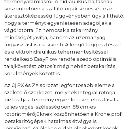
terményáramlásról. A hidraulikus hajtásnak
köszönhetően a szállítófogak sebessége az
áteresztőképesség függvényében úgy állítható,
hogy a terményt egyenletesen adagolják a
vágórotorra. Ez nemcsak a takarmány
minőségét javítja, hanem az üzemanyag-
fogyasztást is csökkenti. A lengő függesztéssel
és elektrohidraulikus tehermentesítéssel
rendelkező EasyFlow rendfelszedő optimális
talajkövetést biztosít még nehéz betakarítási
körülmények között is.
Az új RX és ZX sorozat legfontosabb eleme a
szeletelő szerkezet, melynek Integral rotorja
biztosítja a termény egyenletesen eloszlását a
teljes vágási szélességben. 88 cm-es
rotorátmérőjüknek köszönhetően a Krone profi
betakarítógépek hatalmas étvágya is
lenyűgöző. Az éleken oldalt elhelyezett kések