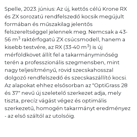
Spelle, 2023. június: Az új, kettős célú Krone RX
és ZX sorozatú rendfelszedő kocsik megújult
formában és műszakilag jelentős
felszereltséggel jelennek meg. Nemcsak a 43-
3
56 m
raktérfogatú ZX csúcsmodell, hanem a
3
kisebb testvére, az RX (33-40 m
) is új
mérföldkövet állít fel a takarmányminőség
terén a professzionális szegmensben, mint
nagy teljesítményű, rövid szecskahosszal
dolgozó rendfelszedő és szecskaszállító kocsi.
Az alapokat ehhez elsősorban az "OptiGrass 28
és 37" nevű új szeletelő szerkezet adja, mely
tiszta, precíz vágást végez és optimális
szerkezetű, homogén takarmányt eredményez
- az első száltól az utolsóig.