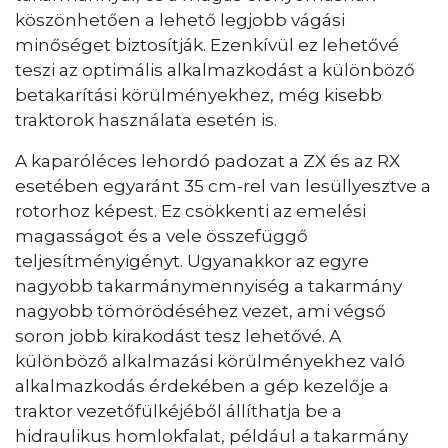
köszönhetően a lehető legjobb vágási
minőséget biztosítják. Ezenkívül ez lehetővé
teszi az optimális alkalmazkodást a különböző
betakarítási körülményekhez, még kisebb
traktorok használata esetén is.
A kaparóléces lehordó padozat a ZX és az RX
esetében egyaránt 35 cm-rel van lesüllyesztve a
rotorhoz képest. Ez csökkenti az emelési
magasságot és a vele összefüggő
teljesítményigényt. Ugyanakkor az egyre
nagyobb takarmánymennyiség a takarmány
nagyobb tömörödéséhez vezet, ami végső
soron jobb kirakodást tesz lehetővé. A
különböző alkalmazási körülményekhez való
alkalmazkodás érdekében a gép kezelője a
traktor vezetőfülkéjéből állíthatja be a
hidraulikus homlokfalat, például a takarmány