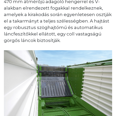
470 mm átmérőjű adagoló hengerrel és V-
alakban elrendezett fogakkal rendelkeznek,
amelyek a kirakodás során egyenletesen osztják
el a takarmányt a teljes szélességben. A hajtást
egy robusztus szöghajtómű és automatikus
láncfeszítőkkel ellátott, egy coll vastagságú
görgős láncok biztosítják.