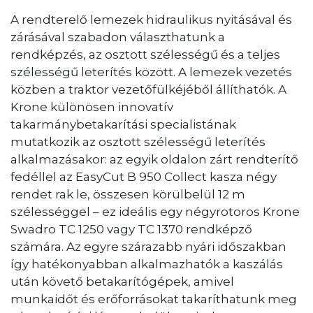
A rendterelő lemezek hidraulikus nyitásával és
zárásával szabadon választhatunk a
rendképzés, az osztott szélességű és a teljes
szélességű leterítés között. A lemezek vezetés
közben a traktor vezetőfülkéjéből állíthatók. A
Krone különösen innovatív
takarmánybetakarítási specialistának
mutatkozik az osztott szélességű leterítés
alkalmazásakor: az egyik oldalon zárt rendterítő
fedéllel az EasyCut B 950 Collect kasza négy
rendet rak le, összesen körülbelül 12 m
szélességgel – ez ideális egy négyrotoros Krone
Swadro TC 1250 vagy TC 1370 rendképző
számára. Az egyre szárazabb nyári időszakban
így hatékonyabban alkalmazhatók a kaszálás
után követő betakarítógépek, amivel
munkaidőt és erőforrásokat takaríthatunk meg