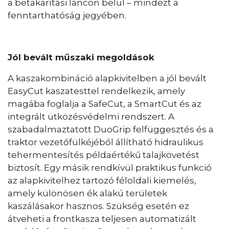
a betakarítási láncon belül – mindezt a
fenntarthatóság jegyében.
Jól bevált műszaki megoldások
A kaszakombináció alapkivitelben a jól bevált
EasyCut kaszatesttel rendelkezik, amely
magába foglalja a SafeCut, a SmartCut és az
integrált ütközésvédelmi rendszert. A
szabadalmaztatott DuoGrip felfüggesztés és a
traktor vezetőfülkéjéből állítható hidraulikus
tehermentesítés példaértékű talajkövetést
biztosít. Egy másik rendkívül praktikus funkció
az alapkivitelhez tartozó féloldali kiemelés,
amely különösen ék alakú területek
kaszálásakor hasznos. Szükség esetén ez
átveheti a frontkasza teljesen automatizált