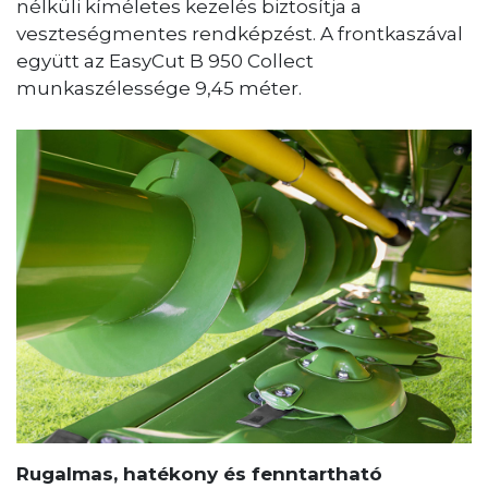
nélküli kíméletes kezelés biztosítja a
veszteségmentes rendképzést. A frontkaszával
együtt az EasyCut B 950 Collect
munkaszélessége 9,45 méter.
Rugalmas, hatékony és fenntartható