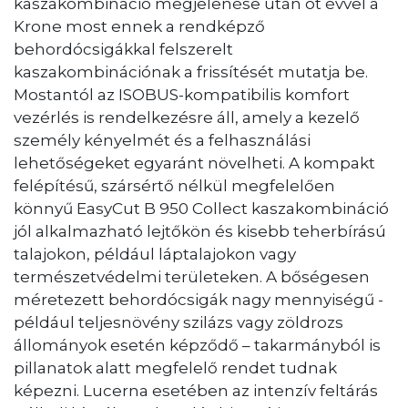
kaszakombináció megjelenése után öt évvel a
Krone most ennek a rendképző
behordócsigákkal felszerelt
kaszakombinációnak a frissítését mutatja be.
Mostantól az ISOBUS-kompatibilis komfort
vezérlés is rendelkezésre áll, amely a kezelő
személy kényelmét és a felhasználási
lehetőségeket egyaránt növelheti. A kompakt
felépítésű, szársértő nélkül megfelelően
könnyű EasyCut B 950 Collect kaszakombináció
jól alkalmazható lejtőkön és kisebb teherbírású
talajokon, például láptalajokon vagy
természetvédelmi területeken. A bőségesen
méretezett behordócsigák nagy mennyiségű -
például teljesnövény szilázs vagy zöldrozs
állományok esetén képződő – takarmányból is
pillanatok alatt megfelelő rendet tudnak
képezni. Lucerna esetében az intenzív feltárás