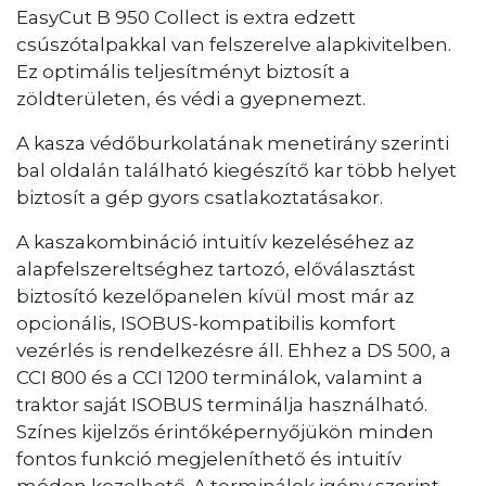
EasyCut B 950 Collect is extra edzett
csúszótalpakkal van felszerelve alapkivitelben.
Ez optimális teljesítményt biztosít a
zöldterületen, és védi a gyepnemezt.
A kasza védőburkolatának menetirány szerinti
bal oldalán található kiegészítő kar több helyet
biztosít a gép gyors csatlakoztatásakor.
A kaszakombináció intuitív kezeléséhez az
alapfelszereltséghez tartozó, előválasztást
biztosító kezelőpanelen kívül most már az
opcionális, ISOBUS-kompatibilis komfort
vezérlés is rendelkezésre áll. Ehhez a DS 500, a
CCI 800 és a CCI 1200 terminálok, valamint a
traktor saját ISOBUS terminálja használható.
Színes kijelzős érintőképernyőjükön minden
fontos funkció megjeleníthető és intuitív
módon kezelhető. A terminálok igény szerint