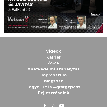
Videók
Karrier
ÁSZF
Adatvédelmi szabályzat
Impresszum
Megfosz
Legyél Te is Agrárgépész
Fejlesztéseink