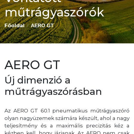
műtrágyaszórók
Főoldal
AERO GT
AERO GT
Új dimenzió a
műtrágyaszórásban
Az AERO GT 60.1 pneumatikus műtrágyaszóró
olyan nagyüzemek számára készült, ahol a nagy
teljesítmény és a maximális precizitás kéz a
kézben kell, hogy járjanak. Az AERO nem csak