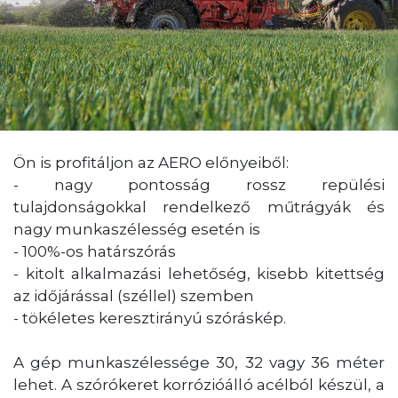
Ön is profitáljon az AERO előnyeiből:
- nagy pontosság rossz repülési
tulajdonságokkal rendelkező műtrágyák és
nagy munkaszélesség esetén is
- 100%-os határszórás
- kitolt alkalmazási lehetőség, kisebb kitettség
az időjárással (széllel) szemben
- tökéletes keresztirányú szóráskép.
A gép munkaszélessége 30, 32 vagy 36 méter
lehet. A szórókeret korrózióálló acélból készül, a