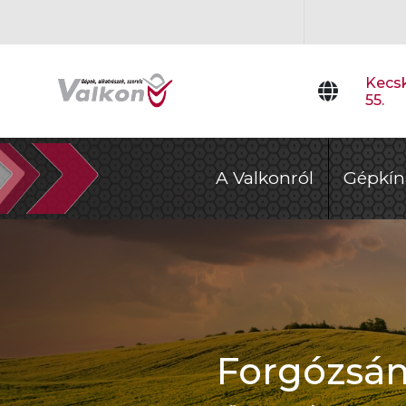
Kecsk
55.
A Valkonról
Gépkín
Forgózsám