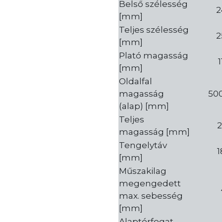
Belső szélesség
2
[mm]
Teljes szélesség
2
[mm]
Plató magasság
1
[mm]
Oldalfal
magasság
50
(alap) [mm]
Teljes
2
magasság [mm]
Tengelytáv
1
[mm]
Műszakilag
megengedett
max. sebesség
[mm]
Alaptérfogat