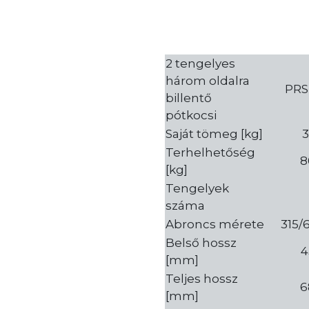
2 tengelyes
három oldalra
PRS
billentő
pótkocsi
Saját tömeg [kg]
3
Terhelhetőség
8
[kg]
Tengelyek
száma
Abroncs mérete
315/
Belső hossz
4
[mm]
Teljes hossz
6
[mm]