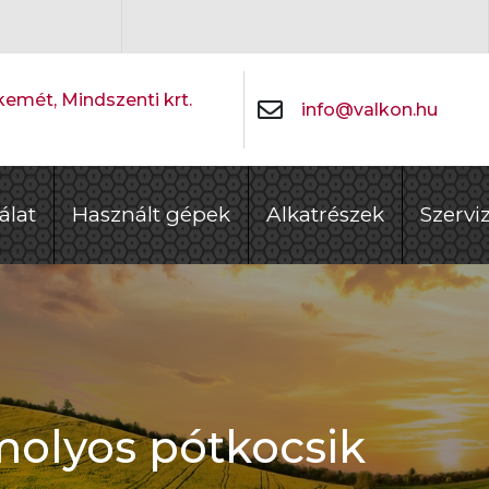
emét, Mindszenti krt.
info@valkon.hu
álat
Használt gépek
Alkatrészek
Szervi
olyos pótkocsik