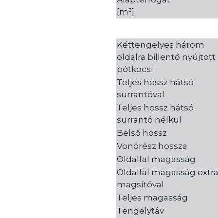
[m³]
Kéttengelyes három
oldalra billentő nyújtott
pótkocsi
Teljes hossz hátsó
surrantóval
Teljes hossz hátsó
surrantó nélkül
Belső hossz
Vonórész hossza
Oldalfal magasság
Oldalfal magasság extr
magsítóval
Teljes magasság
Tengelytáv