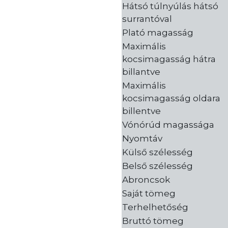
Hátsó túlnyúlás hátsó
surrantóval
Plató magasság
Maximális
kocsimagasság hátra
billantve
Maximális
kocsimagasság oldara
billentve
Vónórúd magassága
Nyomtáv
Külső szélesség
Belső szélesség
Abroncsok
Saját tömeg
Terhelhetőség
Bruttó tömeg