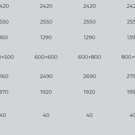
420
2420
2420
24
550
2550
2550
25
160
1290
1290
13
0+500
600+600
600+800
800+
160
2490
2690
27
870
1920
1920
19
40
40
40
4