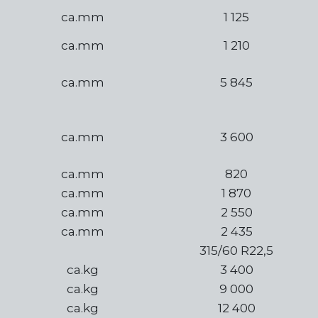
ca.mm
1 125
ca.mm
1 210
ca.mm
5 845
ca.mm
3 600
ca.mm
820
ca.mm
1 870
ca.mm
2 550
ca.mm
2 435
315/60 R22,5
ca.kg
3 400
ca.kg
9 000
ca.kg
12 400