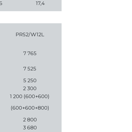
,6
17,4
PRS2/W12L
7 765
7 525
5 250
2 300
1 200 (600+600)
(600+600+800)
2 800
3 680