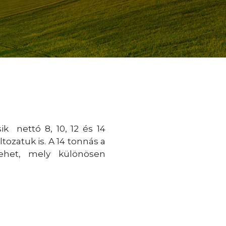
k nettó 8, 10, 12 és 14
tozatuk is. A 14 tonnás a
lehet, mely különösen