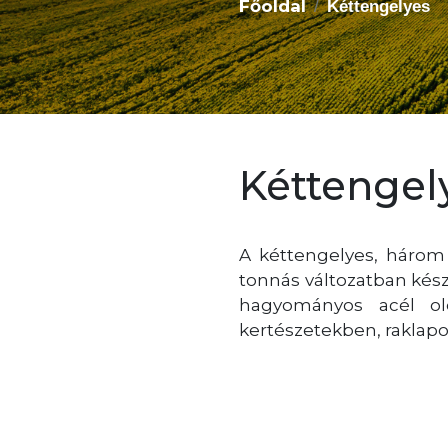
Főoldal
Kéttengelyes
Kéttengel
A kéttengelyes, három 
tonnás változatban készü
hagyományos acél old
kertészetekben, raklapo