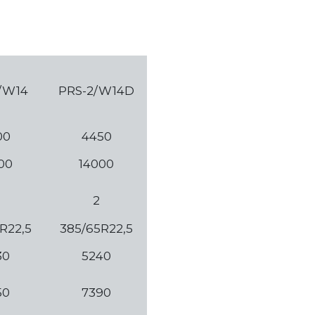
/W14
PRS-2/W14D
00
4450
00
14000
2
R22,5
385/65R22,5
30
5240
50
7390