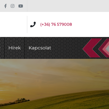
(+36) 76 579008
z
Hírek
Kapcsolat