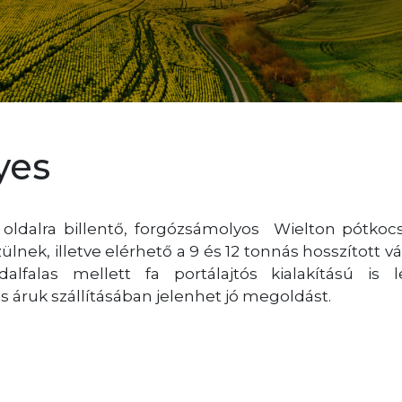
yes
oldalra billentő, forgózsámolyos Wielton pótkocsi
lnek, illetve elérhető a 9 és 12 tonnás hosszított vál
alfalas mellett fa portálajtós kialakítású is 
s áruk szállításában jelenhet jó megoldást.