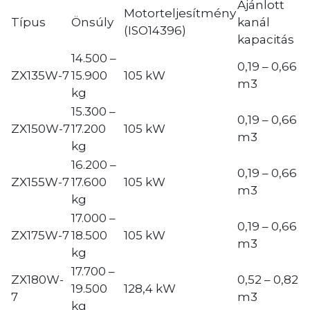
Ajánlott
Motorteljesítmény
Típus
Önsúly
kanál
(ISO14396)
kapacitás
14.500 –
0,19 – 0,66
ZX135W-7
15.900
105 kW
m3
kg
15.300 –
0,19 – 0,66
ZX150W-7
17.200
105 kW
m3
kg
16.200 –
0,19 – 0,66
ZX155W-7
17.600
105 kW
m3
kg
17.000 –
0,19 – 0,66
ZX175W-7
18.500
105 kW
m3
kg
17.700 –
ZX180W-
0,52 – 0,82
19.500
128,4 kW
7
m3
kg