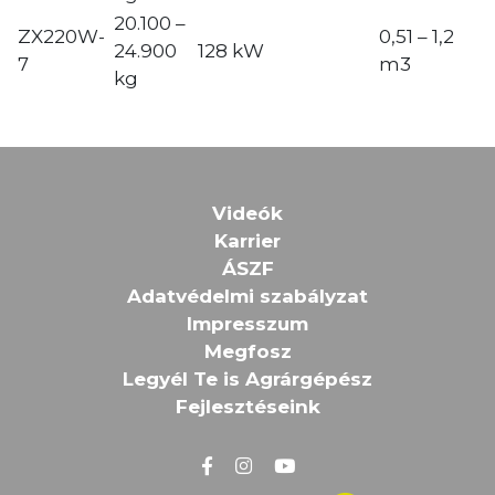
20.100 –
ZX220W-
0,51 – 1,2
24.900
128 kW
7
m3
kg
Videók
Karrier
ÁSZF
Adatvédelmi szabályzat
Impresszum
Megfosz
Legyél Te is Agrárgépész
Fejlesztéseink