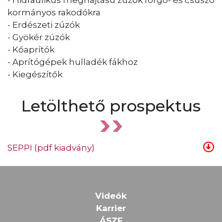
kormányos rakodókra
- Erdészeti zúzók
- Gyökér zúzók
- Kőaprítók
- Aprítógépek hulladék fákhoz
- Kiegészítők
Letölthető prospektus
SEPPI (pdf kiadvány)
Videók
Karrier
ÁSZF