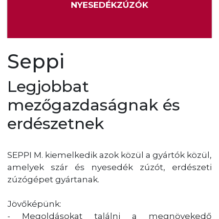
NYESEDÉKZÚZÓK
Seppi
Legjobbat
mezőgazdaságnak és
erdészetnek
SEPPI M. kiemelkedik azok közül a gyártók közül,
amelyek szár és nyesedék zúzót, erdészeti
zúzógépet gyártanak.
Jövőképünk:
- Megoldásokat találni a megnövekedő