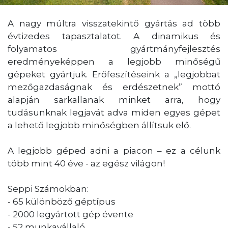
A nagy múltra visszatekintő gyártás ad több
évtizedes tapasztalatot. A dinamikus és
folyamatos gyártmányfejlesztés
eredményeképpen a legjobb minőségű
gépeket gyártjuk. Erőfeszítéseink a „legjobbat
mezőgazdaságnak és erdészetnek” mottó
alapján sarkallanak minket arra, hogy
tudásunknak legjavát adva miden egyes gépet
a lehető legjobb minőségben állítsuk elő.
A legjobb géped adni a piacon – ez a célunk
több mint 40 éve - az egész világon!
Seppi Számokban:
- 65 különböző géptípus
- 2000 legyártott gép évente
- 52 munkavállaló