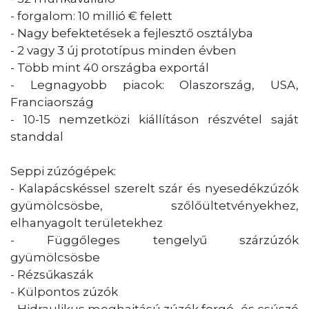
- forgalom: 10 millió € felett
- Nagy befektetések a fejlesztő osztályba
- 2 vagy 3 új prototípus minden évben
- Több mint 40 országba exportál
- Legnagyobb piacok: Olaszország, USA,
Franciaország
- 10-15 nemzetközi kiállításon részvétel saját
standdal
Seppi zúzógépek:
- Kalapácskéssel szerelt szár és nyesedékzúzók
gyümölcsösbe, szőlőültetvényekhez,
elhanyagolt területekhez
- Függőleges tengelyű szárzúzók
gyümölcsösbe
- Rézsűkaszák
- Külpontos zúzók
- Hidraulikus meghajtású zúzók forgó- és csúszó