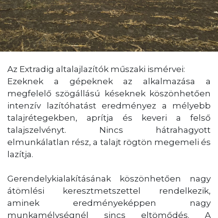
Az Extradig altalajlazítók műszaki ismérvei:
Ezeknek a gépeknek az alkalmazása a
megfelelő szögállású késeknek köszönhetően
intenzív lazítóhatást eredményez a mélyebb
talajrétegekben, aprítja és keveri a felső
talajszelvényt. Nincs hátrahagyott
elmunkálatlan rész, a talajt rögtön megemeli és
lazítja.
Gerendelykialakításának köszönhetően nagy
átömlési keresztmetszettel rendelkezik,
aminek eredményeképpen nagy
munkamélységnél sincs eltömődés. A