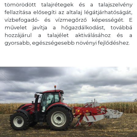
tömörödött talajrétegek és a talajszelvény
fellazítása elősegíti az altalaj légátjárhatóságát,
vízbefogadó- és vízmegőrző képességét. E
művelet javítja a hőgazdálkodást, továbbá
hozzájárul a talajélet aktiválásához és a
gyorsabb, egészségesebb növényi fejlődéshez.