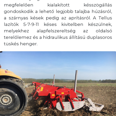
megfelelően kialakított késszögállás
gondoskodik a lehető legjobb talajba húzásról,
a szárnyas kések pedig az aprításról. A Tellus
lazítók 5-7-9-11 késes kivitelben készülnek,
melyekhez alapfelszereltség az oldalsó
terelőlemez és a hidraulikus állítású duplasoros
tüskés henger.