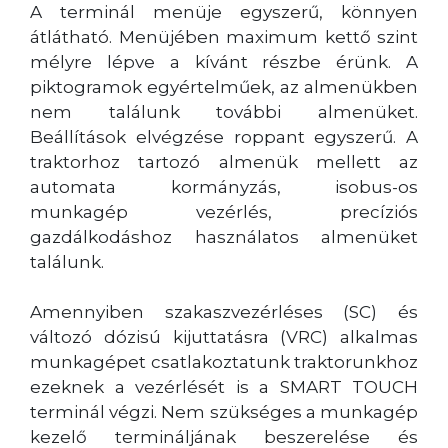
A terminál menüje egyszerű, könnyen
átlátható. Menüjében maximum kettő szint
mélyre lépve a kívánt részbe érünk. A
piktogramok egyértelműek, az almenükben
nem találunk további almenüket.
Beállítások elvégzése roppant egyszerű. A
traktorhoz tartozó almenük mellett az
automata kormányzás, isobus-os
munkagép vezérlés, precíziós
gazdálkodáshoz használatos almenüket
találunk.
Amennyiben szakaszvezérléses (SC) és
változó dózisú kijuttatásra (VRC) alkalmas
munkagépet csatlakoztatunk traktorunkhoz
ezeknek a vezérlését is a SMART TOUCH
terminál végzi. Nem szükséges a munkagép
kezelő termináljának beszerelése és