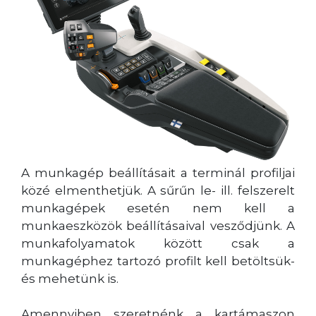
A munkagép beállításait a terminál profiljai
közé elmenthetjük. A sűrűn le- ill. felszerelt
munkagépek esetén nem kell a
munkaeszközök beállításaival vesződjünk. A
munkafolyamatok között csak a
munkagéphez tartozó profilt kell betöltsük-
és mehetünk is.
Amennyiben szeretnénk a kartámaszon