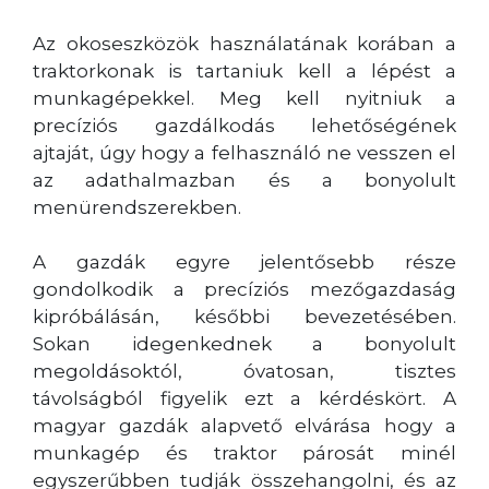
Az okoseszközök használatának korában a
traktorkonak is tartaniuk kell a lépést a
munkagépekkel. Meg kell nyitniuk a
precíziós gazdálkodás lehetőségének
ajtaját, úgy hogy a felhasználó ne vesszen el
az adathalmazban és a bonyolult
menürendszerekben.
A gazdák egyre jelentősebb része
gondolkodik a precíziós mezőgazdaság
kipróbálásán, későbbi bevezetésében.
Sokan idegenkednek a bonyolult
megoldásoktól, óvatosan, tisztes
távolságból figyelik ezt a kérdéskört. A
magyar gazdák alapvető elvárása hogy a
munkagép és traktor párosát minél
egyszerűbben tudják összehangolni, és az