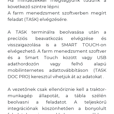
Ha mindezekkel megvagyunk tudunk a
következő szintre lépni:
A farm menedzsment szoftverben megírt
feladat (TASK) elvégzésére.
A TASK terminálra beolvasása után a
precíziós beavatkozás elvégzése és
visszaigazolása is a SMART TOUCH-on
elvégezhető. A farm menedzsment szoftver
és a Smart Touch között vagy USB
adathordozón vagy felhő alapú
mobilinternetes adattovábbításon (TASK
DOC PRO) keresztül vihetjük át az adatokat .
A vezetőnek csak ellenőriznie kell a traktor-
munkagép állapotát, a tábla szélén
beolvasni a feladatot. A teljeskörű
integrációnak köszönhetően a bonyolult