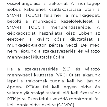
összehangolása a traktorral. A munkagép
isobus kábelének csatlakoztatása után a
SMART TOUCH felismeri a munkagépet,
betölti a munkagép kezelőfelületét a
SMART TOUCH menürendszerébe. A
gépkapcsolat használatra kész. Ebben az
esetben a kívánt dózis kijuttatását a
munkagép-traktor párosa végzi. De még
nem léptünk a szakaszvezérlés és változó
mennyiségi kijuttatás útjára.
Ha a szakaszvezérlés (SC) és változó
mennyiségi kijuttatás (VRC) útjára akarunk
lépni a traktornak tudnia kell hol járunk
éppen- RTK-ra fel kell legyen oldva és
valamelyik szolgáltatónál elő kell fizessünk
RTK jelre. Ezen felül a vezérlő monitornak fel
kell lennie oldva ezekre (SC,VRC).